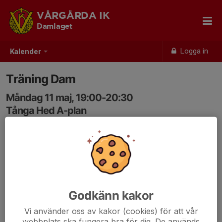
VÅRGÅRDA IK
Damlaget
Logga in
Kalender
Träning Dam
Måndag 11 maj, 19:00-20:30
Tånga Hed A-plan
Samling: 19:00
Svara i kallelsen och ange anledning om man inte kan
komma - tack!
Godkänn kakor
Vi använder oss av kakor (cookies) för att vår
webbplats ska fungera bra för dig. De används