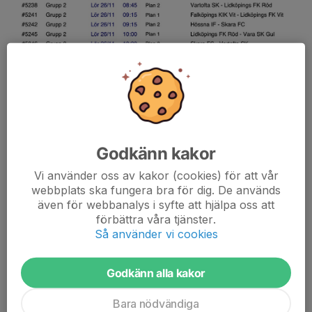
Godkänn kakor
Vi använder oss av kakor (cookies) för att vår
webbplats ska fungera bra för dig. De används
även för webbanalys i syfte att hjälpa oss att
förbättra våra tjänster.
Lottningen och spelschemat är klart för Varacupen 2022
Så använder vi cookies
lördagen den 26 November. Första match kl: 08.00. Skall bli
väldigt roligt att möta motståndare vi aldrig mött innan. Hoppas
Godkänn alla kakor
vi fyller läktaren med röda tröjor och...
Läs mer
Bara nödvändiga