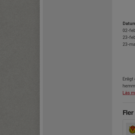
Datum
02-fe
23-fe
23-ma
Enlig
hemma
Läs m
Fler