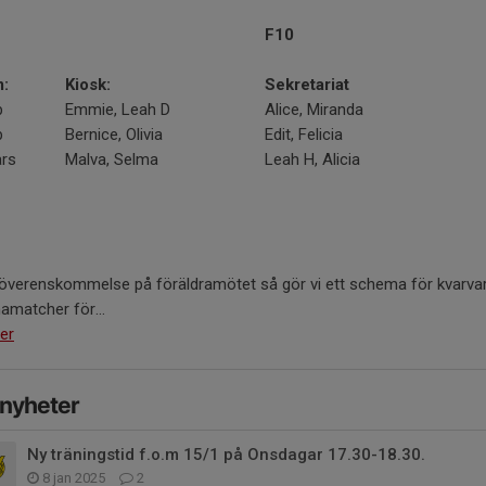
F10
:
Kiosk:
Sekretariat
b
Emmie, Leah D
Alice, Miranda
b
Bernice, Olivia
Edit, Felicia
rs
Malva, Selma
Leah H, Alicia
t överenskommelse på föräldramötet så gör vi ett schema för kvarva
matcher för...
er
 nyheter
Ny träningstid f.o.m 15/1 på Onsdagar 17.30-18.30.
8 jan 2025
2