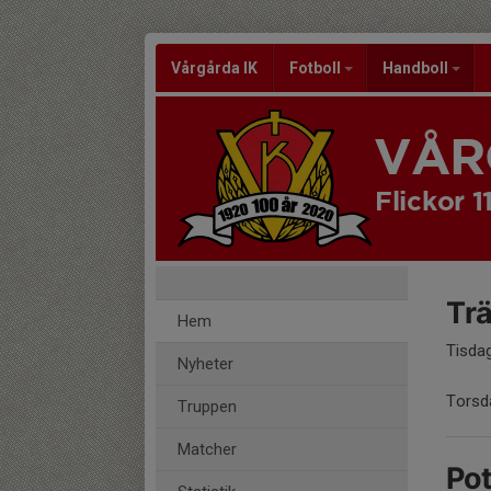
Vårgårda IK
Fotboll
Handboll
VÅR
Flickor 1
Trä
Hem
Tisda
Nyheter
Torsd
Truppen
Matcher
Po