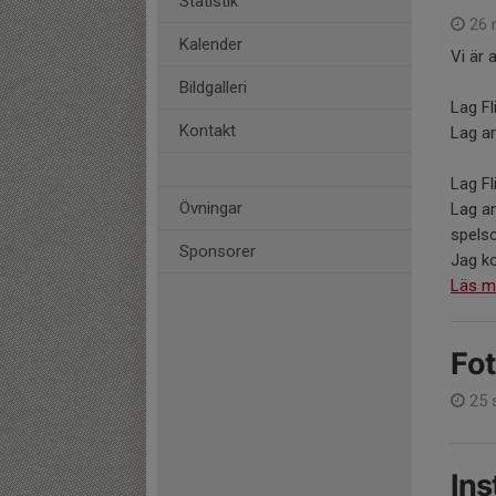
Statistik
26 
Kalender
Vi är 
Bildgalleri
Lag F
Kontakt
Lag an
Lag Fl
Övningar
Lag an
spelsc
Sponsorer
Jag ko
Läs m
Fot
25 
Ins