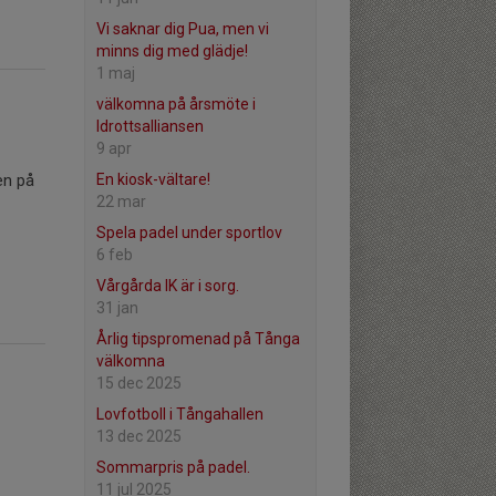
Vi saknar dig Pua, men vi
minns dig med glädje!
1 maj
välkomna på årsmöte i
Idrottsalliansen
9 apr
en på
En kiosk-vältare!
22 mar
Spela padel under sportlov
6 feb
Vårgårda IK är i sorg.
31 jan
Årlig tipspromenad på Tånga
välkomna
15 dec 2025
Lovfotboll i Tångahallen
13 dec 2025
Sommarpris på padel.
11 jul 2025