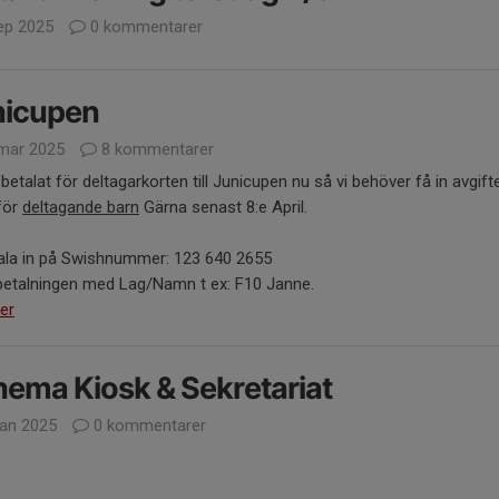
ep 2025
0 kommentarer
nicupen
mar 2025
8 kommentarer
 betalat för deltagarkorten till Junicupen nu så vi behöver få in avgift
för
deltagande barn
Gärna senast 8:e April.
tala in på Swishnummer: 123 640 2655
betalningen med Lag/Namn t ex: F10 Janne.
er
ema Kiosk & Sekretariat
jan 2025
0 kommentarer