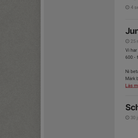
4 s
Ju
25 
Vi har
600:- 
Ni be
Märk 
Läs m
Sch
30 