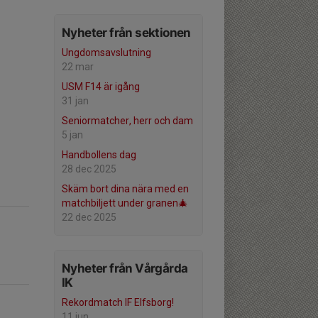
Nyheter från sektionen
Ungdomsavslutning
22 mar
USM F14 är igång
31 jan
Seniormatcher, herr och dam
5 jan
Handbollens dag
28 dec 2025
Skäm bort dina nära med en
matchbiljett under granen🎄
22 dec 2025
Nyheter från Vårgårda
IK
Rekordmatch IF Elfsborg!
11 jun