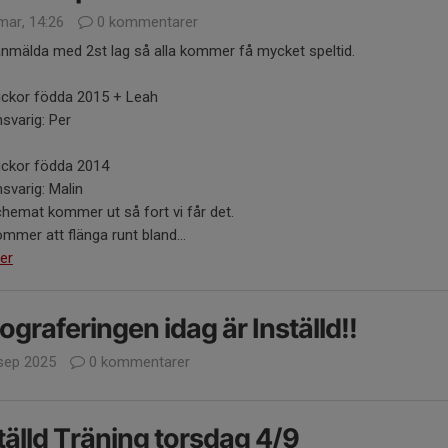
mar, 14:26
0 kommentarer
anmälda med 2st lag så alla kommer få mycket speltid.
lickor födda 2015 + Leah
svarig: Per
ickor födda 2014
svarig: Malin
hemat kommer ut så fort vi får det.
mmer att flänga runt bland...
er
ograferingen idag är Inställd!!
sep 2025
0 kommentarer
tälld Träning torsdag 4/9