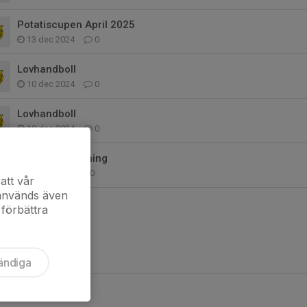
Potatiscupen April 2025
13 dec 2024
0
Lovhandboll
10 dec 2024
0
Lovhandboll
10 dec 2024
0
Kiosk & Tidtagning
3 dec 2024
0
att vår
 används även
 förbättra
ändiga