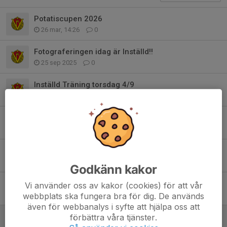
Potatiscupen 2026
26 mar, 14:26
0
Fotograferingen idag är Inställd!!
25 sep 2025
0
Inställd Träning torsdag 4/9
4 sep 2025
0
Junicupen
25 mar 2025
8
Schema Kiosk & Sekretariat
30 jan 2025
0
Godkänn kakor
Ny träningstid f.o.m 15/1 på Onsdagar 17.30-18.30.
Vi använder oss av kakor (cookies) för att vår
8 jan 2025
2
webbplats ska fungera bra för dig. De används
även för webbanalys i syfte att hjälpa oss att
Potatiscupen April 2025
förbättra våra tjänster.