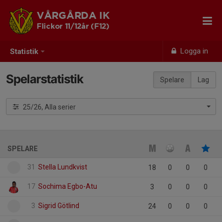
VÅRGÅRDA IK
Flickor 11/12år (F12)
Logga in
Statistik
Spelarstatistik
Spelare
Lag
25/26, Alla serier
SPELARE
31
Stella Lundkvist
18
0
0
0
17
Sochima Egbo-Atu
3
0
0
0
3
Sigrid Götlind
24
0
0
0