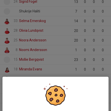
24
Sigrid Fogel
13
0
0
0
Shukrije Haliti
7
0
0
0
33
Selma Ernerskog
14
0
0
0
28
Olivia Lundqvist
20
0
0
0
25
Noora Andersson
20
0
0
0
8
Noomi Andersson
1
0
0
0
15
Mollie Bergqvist
23
0
0
0
18
Miranda Evans
1
0
0
0
12
Malva Szabo
3
0
0
0
2
Livia Hulth
15
0
0
0
18
Lindvi Lang
2
0
0
0
24
Lenora Lundevall
25
0
0
0