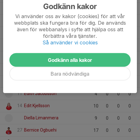
Godkänn kakor
21
Leah Hulth
14
0
0
0
Vi använder oss av kakor (cookies) för att vår
Hafsa Soleyman Kheil
4
0
0
0
webbplats ska fungera bra för dig. De används
även för webbanalys i syfte att hjälpa oss att
34
Freja Ljunglide
17
0
0
0
förbättra våra tjänster.
Så använder vi cookies
11
Florentine Gustafsson
34
0
0
0
19
Felicia Gustafsson
19
0
0
0
Godkänn alla kakor
13
Emmie Storhaug
25
0
0
0
Bara nödvändiga
5
Ellie Engström
1
0
0
0
11
Edith Jacobsson
4
0
0
0
14
Edit Kjellsson
10
0
0
0
Diella Limanmera
9
0
0
0
27
Bernice Ogbuehi
17
0
0
0