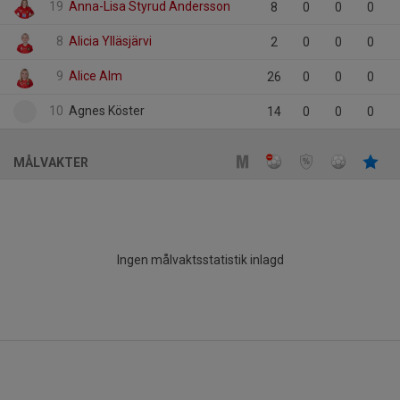
19
Anna-Lisa Styrud Andersson
8
0
0
0
8
Alicia Ylläsjärvi
2
0
0
0
9
Alice Alm
26
0
0
0
10
Agnes Köster
14
0
0
0
MÅLVAKTER
Ingen målvaktsstatistik inlagd