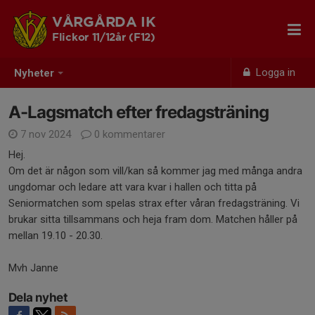
VÅRGÅRDA IK
Flickor 11/12år (F12)
Logga in
Nyheter
A-Lagsmatch efter fredagsträning
7 nov 2024
0 kommentarer
Hej.
Om det är någon som vill/kan så kommer jag med många andra
ungdomar och ledare att vara kvar i hallen och titta på
Seniormatchen som spelas strax efter våran fredagsträning. Vi
brukar sitta tillsammans och heja fram dom. Matchen håller på
mellan 19.10 - 20.30.
Mvh Janne
Dela nyhet