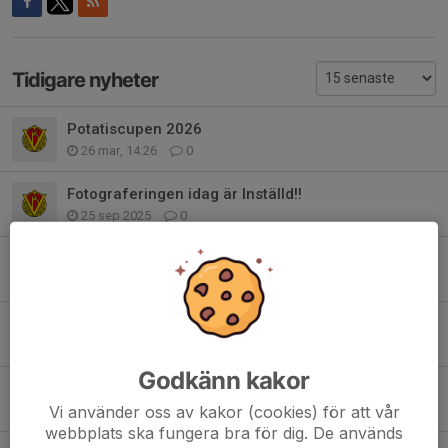
Tidigare nyheter
Potatiscupen 2026
26 mar, 14:26
0
Fotograferingen idag är Inställd!!
25 sep 2025
0
Inställd Träning torsdag 4/9
4 sep 2025
0
Junicupen
25 mar 2025
8
Godkänn kakor
Schema Kiosk & Sekretariat
Vi använder oss av kakor (cookies) för att vår
30 jan 2025
0
webbplats ska fungera bra för dig. De används