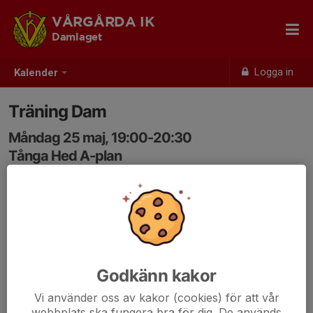
VÅRGÅRDA IK
Damlaget
Logga in
Kalender
Träning Dam
Måndag 25 maj, 19:00-20:30
Tånga Hed A-plan
Samling: 19:00
Svara i kallelsen och ange anledning om man inte kan
komma - tack!
Godkänn kakor
Vi använder oss av kakor (cookies) för att vår
webbplats ska fungera bra för dig. De används