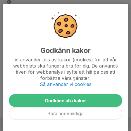
12. Sara Högemark
, Preacademy flickor
13. Sofia Björklund
14. Michelle Thomsén
Godkänn kakor
15. Alva Ljungström
Vi använder oss av kakor (cookies) för att vår
webbplats ska fungera bra för dig. De används
20. Amanda Arnoldsson
även för webbanalys i syfte att hjälpa oss att
förbättra våra tjänster.
21. Alva Sylven
Så använder vi cookies
23. Klara Lillevars
Godkänn alla kakor
24. Sandra Löfman
Bara nödvändiga
Ledare