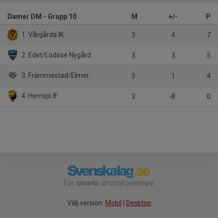
Damer DM - Grupp 10
M
+/-
P
1. Vårgårda IK
3
4
7
2. Edet/Lödöse Nygård
3
3
5
3. Främmestad/Elmer-Fåglum/Nossebro
3
1
4
4. Hemsjö IF
3
-8
0
För
smarta
idrottsföreningar
Välj version:
Mobil
|
Desktop