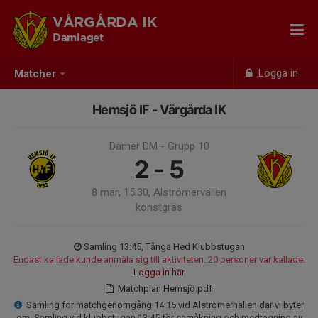
VÅRGÅRDA IK
Damlaget
Logga in
Matcher
Hemsjö IF - Vårgårda IK
Damer DM - Grupp 10
2 - 5
8 mar, 15:30, Alströmervallen
konstgräs
Samling 13:45, Tånga Hed Klubbstugan
Endast kallade kunde anmäla sig till aktiviteten. 20 personer var kallade.
Logga in här
Matchplan Hemsjö.pdf
Samling för matchgenomgång 14:15 vid Alströmerhallen där vi byter
om. Samling vid klubbstugan 13:45 för samåkning och medtagning av