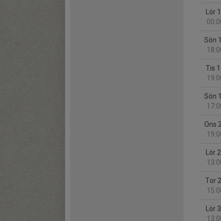
Lör 
00:0
Sön 
18:0
Tis 
19:0
Sön 
17:0
Ons 
19:0
Lör 
13:0
Tor 
15:0
Lör 
13:0