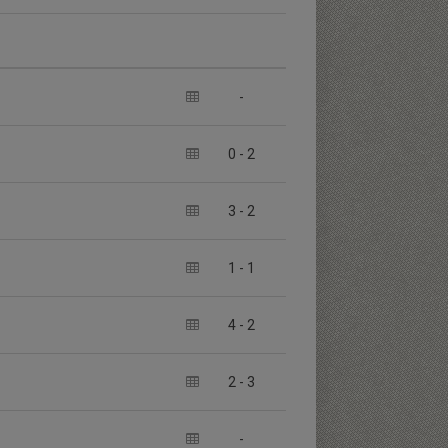
-
0
-
2
3
-
2
1
-
1
4
-
2
2
-
3
-