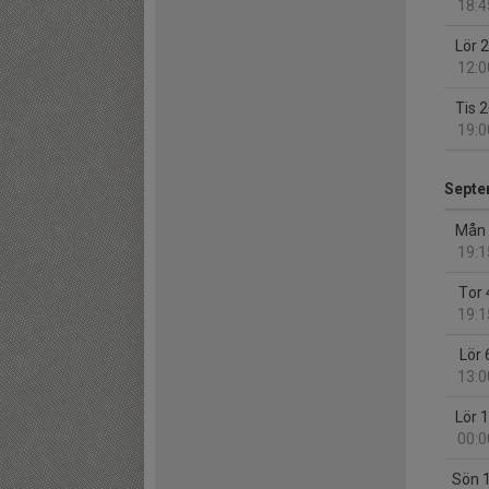
18:4
Lör 
12:0
Tis 
19:0
Septe
Mån 
19:1
Tor 
19:1
Lör 
13:0
Lör 
00:0
Sön 