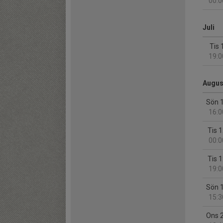
00:0
Juli
Tis 
19:0
Augus
Sön 
16:0
Tis 
00:0
Tis 
19:0
Sön 
15:3
Ons 