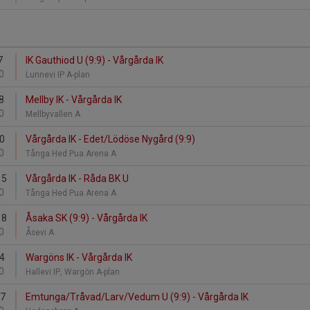
7
IK Gauthiod U (9:9) - Vårgårda IK
0
Lunnevi IP A-plan
8
Mellby IK - Vårgårda IK
0
Mellbyvallen A
10
Vårgårda IK - Edet/Lödöse Nygård (9:9)
0
Tånga Hed Pua Arena A
15
Vårgårda IK - Råda BK U
0
Tånga Hed Pua Arena A
18
Åsaka SK (9:9) - Vårgårda IK
0
Åsevi A
24
Wargöns IK - Vårgårda IK
0
Hallevi IP, Wargön A-plan
27
Emtunga/Tråvad/Larv/Vedum U (9:9) - Vårgårda IK