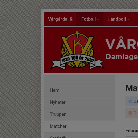
Vårgårda IK
Fotboll
Handboll
VÅR
Damlage
Ma
Hem
Da
Nyheter
Da
Truppen
Matcher
Febru