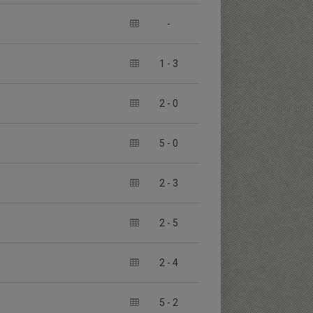
-
1
-
3
2
-
0
5
-
0
2
-
3
2
-
5
2
-
4
5
-
2