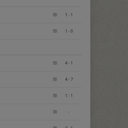
1
-
1
1
-
0
4
-
1
4
-
7
1
-
1
-