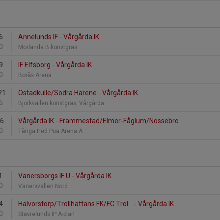
6
Annelunds IF - Vårgårda IK
0
Mörlanda B konstgräs
9
IF Elfsborg - Vårgårda IK
0
Borås Arena
21
Östadkulle/Södra Härene - Vårgårda IK
5
Björkvallen konstgräs, Vårgårda
26
Vårgårda IK - Främmestad/Elmer-Fåglum/Nossebro
0
Tånga Hed Pua Arena A
1
Vänersborgs IF U - Vårgårda IK
0
Vänersvallen Nord
4
Halvorstorp/Trollhättans FK/FC Trol... - Vårgårda IK
0
Stavrelunds IP A-plan