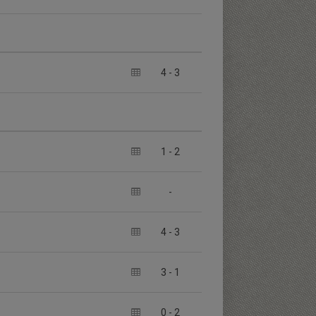
4
-
3
1
-
2
-
4
-
3
3
-
1
0
-
2