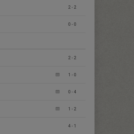
2
-
2
0
-
0
2
-
2
1
-
0
0
-
4
1
-
2
4
-
1