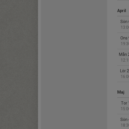
April
Sön 
13:0
Ons 
19:3
Mån 
12:1
Lör 
16:0
Maj
Tor 
15:0
Sön 
18:3