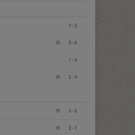
1
-
2
3
-
0
1
-
4
2
-
3
3
-
5
2
-
1