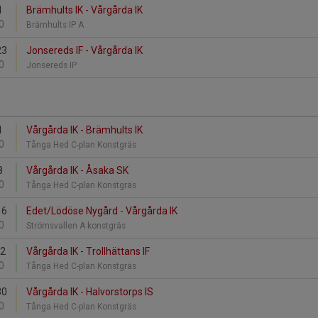
1
Brämhults IK - Vårgårda IK
0
Brämhults IP A
23
Jonsereds IF - Vårgårda IK
0
Jonsereds IP
1
Vårgårda IK - Brämhults IK
0
Tånga Hed C-plan Konstgräs
8
Vårgårda IK - Åsaka SK
0
Tånga Hed C-plan Konstgräs
16
Edet/Lödöse Nygård - Vårgårda IK
0
Strömsvallen A konstgräs
22
Vårgårda IK - Trollhättans IF
0
Tånga Hed C-plan Konstgräs
30
Vårgårda IK - Halvorstorps IS
0
Tånga Hed C-plan Konstgräs