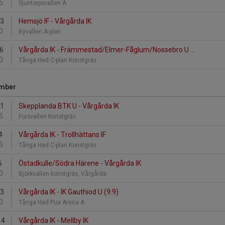
5
Sjuntorpsvallen A
23
Hemsjö IF - Vårgårda IK
0
Byvallen A-plan
26
Vårgårda IK - Främmestad/Elmer-Fåglum/Nossebro U ...
0
Tånga Hed C-plan Konstgräs
mber
1
Skepplanda BTK U - Vårgårda IK
5
Forsvallen Konstgräs
4
Vårgårda IK - Trollhättans IF
5
Tånga Hed C-plan Konstgräs
6
Östadkulle/Södra Härene - Vårgårda IK
0
Björkvallen konstgräs, Vårgårda
13
Vårgårda IK - IK Gauthiod U (9:9)
0
Tånga Hed Pua Arena A
14
Vårgårda IK - Mellby IK