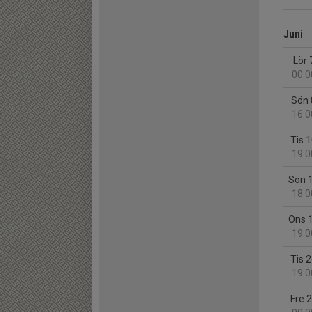
Juni
Lör 
00:0
Sön 
16:0
Tis 
19:0
Sön 
18:0
Ons 
19:0
Tis 
19:0
Fre 