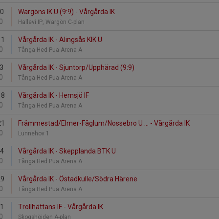
10
Wargöns IK U (9:9) - Vårgårda IK
0
Hallevi IP, Wargön C-plan
11
Vårgårda IK - Alingsås KIK U
0
Tånga Hed Pua Arena A
13
Vårgårda IK - Sjuntorp/Upphärad (9:9)
0
Tånga Hed Pua Arena A
18
Vårgårda IK - Hemsjö IF
0
Tånga Hed Pua Arena A
21
Främmestad/Elmer-Fåglum/Nossebro U ... - Vårgårda IK
0
Lunnehov 1
24
Vårgårda IK - Skepplanda BTK U
0
Tånga Hed Pua Arena A
29
Vårgårda IK - Östadkulle/Södra Härene
0
Tånga Hed Pua Arena A
31
Trollhättans IF - Vårgårda IK
0
Skogshöjden A-plan