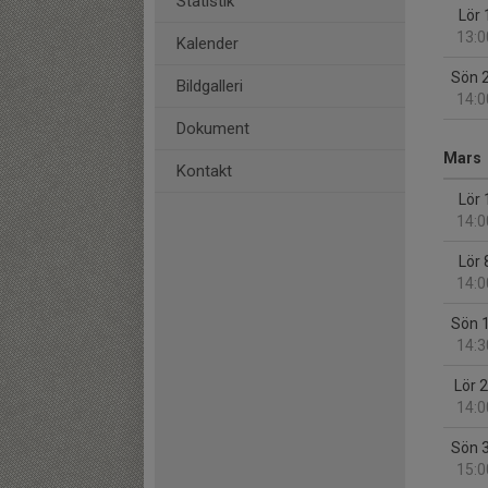
Statistik
Lör 
13:0
Kalender
Sön 
Bildgalleri
14:0
Dokument
Mars
Kontakt
Lör 
14:0
Lör 
14:0
Sön 
14:3
Lör 
14:0
Sön 
15:0