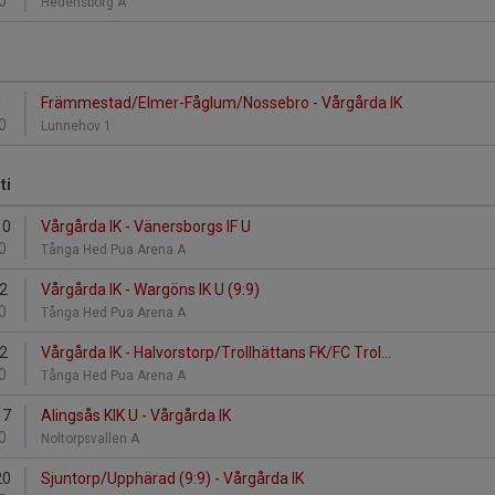
0
Hedensborg A
1
Främmestad/Elmer-Fåglum/Nossebro - Vårgårda IK
0
Lunnehov 1
ti
10
Vårgårda IK - Vänersborgs IF U
0
Tånga Hed Pua Arena A
12
Vårgårda IK - Wargöns IK U (9:9)
0
Tånga Hed Pua Arena A
12
Vårgårda IK - Halvorstorp/Trollhättans FK/FC Trol...
0
Tånga Hed Pua Arena A
17
Alingsås KIK U - Vårgårda IK
0
Noltorpsvallen A
20
Sjuntorp/Upphärad (9:9) - Vårgårda IK