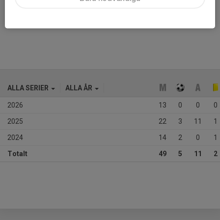
Ålder
26 år
Tidigare klubbar
Djurgårdens IF, Bollstanäs SK
ALLA SERIER
ALLA ÅR
2026
13
0
0
0
2025
22
3
11
1
2024
14
2
0
1
Totalt
49
5
11
2