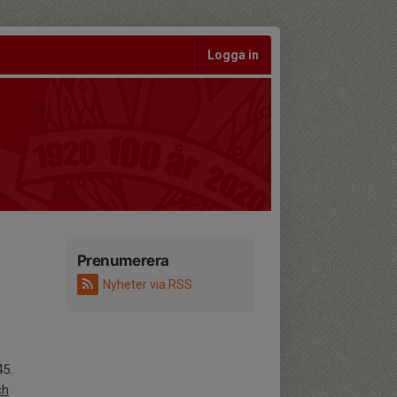
Logga in
Prenumerera
Nyheter via RSS
45.
ch