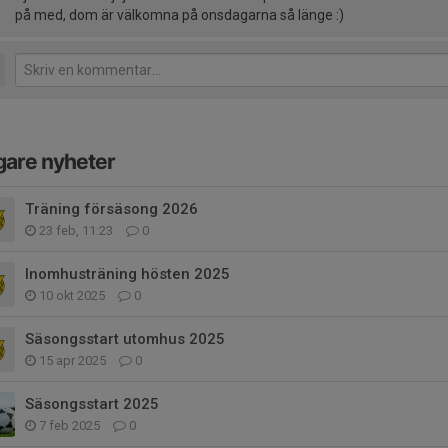
på med, dom är välkomna på onsdagarna så länge :)
gare nyheter
Träning försäsong 2026
23 feb, 11:23
0
Inomhusträning hösten 2025
10 okt 2025
0
Säsongsstart utomhus 2025
15 apr 2025
0
Säsongsstart 2025
7 feb 2025
0