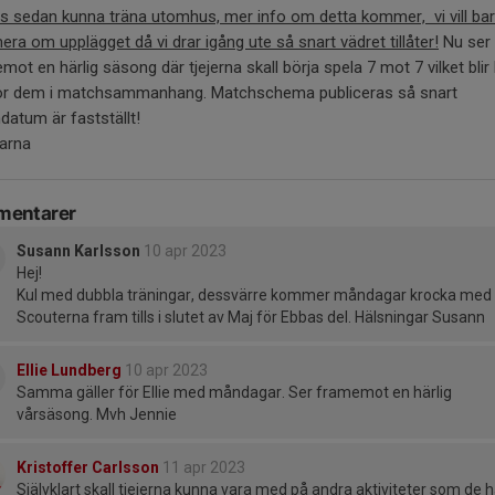
s sedan kunna träna utomhus, mer info om detta kommer, vi vill ba
era om upplägget då vi drar igång ute så snart vädret tillåter!
Nu ser 
mot en härlig säsong där tjejerna skall börja spela 7 mot 7 vilket blir 
för dem i matchsammanhang. Matchschema publiceras så snart
atum är fastställt!
darna
entarer
Susann Karlsson
10 apr 2023
Hej!
Kul med dubbla träningar, dessvärre kommer måndagar krocka med
Scouterna fram tills i slutet av Maj för Ebbas del. Hälsningar Susann
Ellie Lundberg
10 apr 2023
Samma gäller för Ellie med måndagar. Ser framemot en härlig
vårsäsong. Mvh Jennie
Kristoffer Carlsson
11 apr 2023
Självklart skall tjejerna kunna vara med på andra aktiviteter som de h