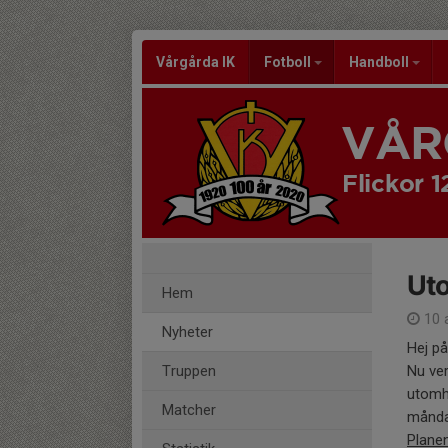
Vårgårda IK
Fotboll
Handboll
VÅR
Flickor 1
Ut
Hem
10 
Nyheter
Hej på
Truppen
Nu ver
utomhu
Matcher
måndag
Planen