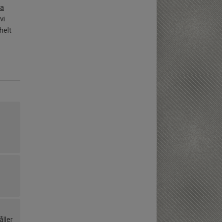
ra
vi
helt
åller