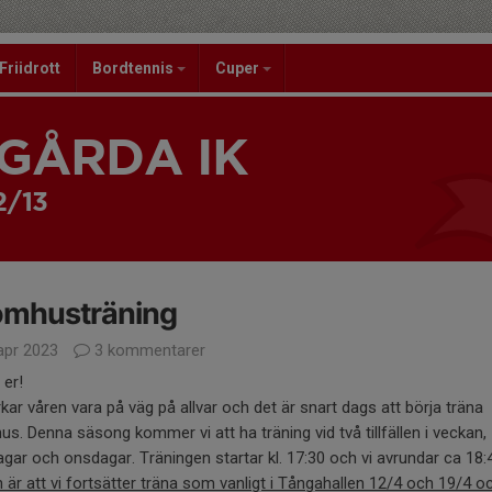
Friidrott
Bordtennis
Cuper
GÅRDA IK
2/13
omhusträning
apr 2023
3 kommentarer
 er!
kar våren vara på väg på allvar och det är snart dags att börja träna
s. Denna säsong kommer vi att ha träning vid två tillfällen i veckan,
ar och onsdagar. Träningen startar kl. 17:30 och vi avrundar ca 18:
 är att vi fortsätter träna som vanligt i Tångahallen 12/4 och 19/4 o