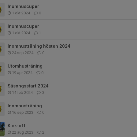
Inomhuscuper
1 okt 2024
0
Inomhuscuper
1 okt 2024
1
Inomhusträning hösten 2024
24 sep 2024
0
Utomhusträning
19 apr 2024
0
Säsongsstart 2024
14 feb 2024
0
Inomhusträning
16 sep 2023
0
Kick-off
22 aug 2023
2