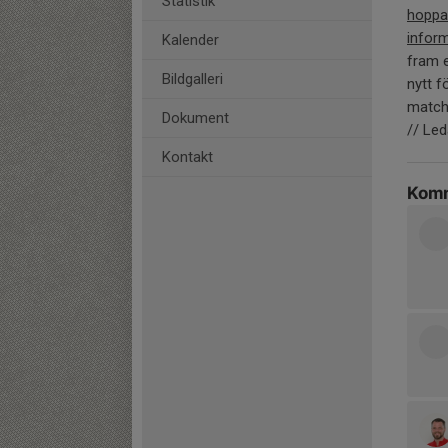
Statistik
hoppa
inform
Kalender
fram e
Bildgalleri
nytt 
matchd
Dokument
// Le
Kontakt
Komm