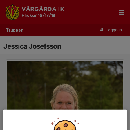
VÅRGÅRDA IK
Flickor 16/17/18
Logga in
Truppen
Jessica Josefsson