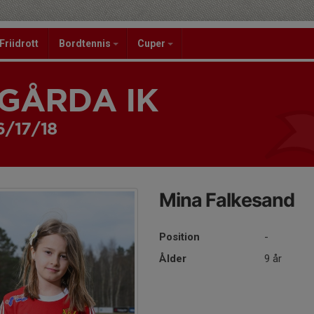
Friidrott
Bordtennis
Cuper
GÅRDA IK
6/17/18
Mina Falkesand
Position
-
Ålder
9 år