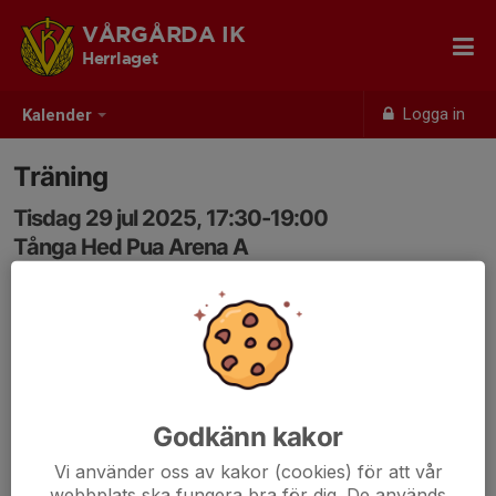
VÅRGÅRDA IK
Herrlaget
Logga in
Kalender
Träning
Tisdag 29 jul 2025, 17:30-19:00
Tånga Hed Pua Arena A
Samling: 17:25
Godkänn kakor
Vi använder oss av kakor (cookies) för att vår
webbplats ska fungera bra för dig. De används