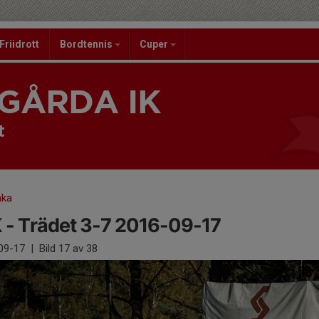
Friidrott
Bordtennis
Cuper
GÅRDA IK
t
aka
 - Trädet 3-7 2016-09-17
09-17
|
Bild
17
av 38