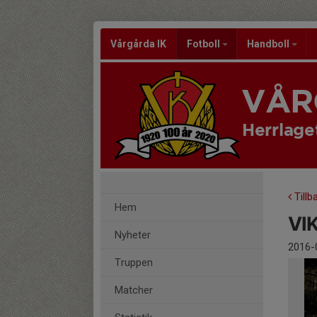
Vårgårda IK
Fotboll
Handboll
VÅR
Herrlage
Tillb
Hem
VIK
Nyheter
2016-
Truppen
Matcher