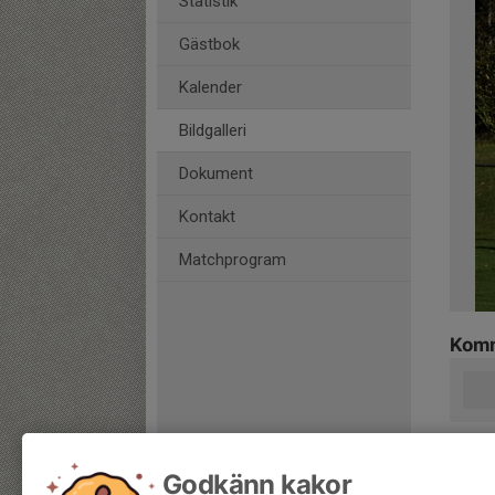
Statistik
Gästbok
Kalender
Bildgalleri
Dokument
Kontakt
Matchprogram
Komm
Godkänn kakor