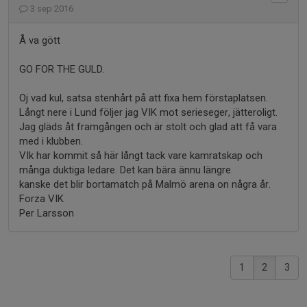
3 sep 2016
Å va gött
GO FOR THE GULD.
Oj vad kul, satsa stenhårt på att fixa hem förstaplatsen.
Långt nere i Lund följer jag VIK mot serieseger, jätteroligt.
Jag gläds åt framgången och är stolt och glad att få vara
med i klubben.
VIk har kommit så här långt tack vare kamratskap och
många duktiga ledare. Det kan bära ännu längre.
kanske det blir bortamatch på Malmö arena on några år.
Forza VIK
Per Larsson
1
2
3