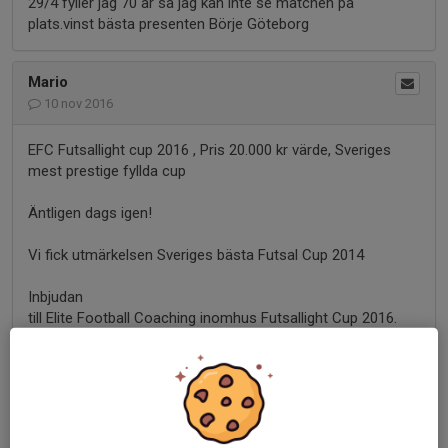
29/4 fyller jag 70 år så jag kan inte se matchen på
plats.vinst bästa presenten Börje Göteborg
Mario
10 nov 2016
EFC Futsallight cup 2016 , Pris 20.000 kr värde, Sveriges
mest prestige fyllda cup
Äntligen dags igen!
Vi fick utmärkelsen Sveriges bästa Futsal Cup 2014
Inbjudan
till Elite Football Coaching inomhus Futsallight Cup 2016.
Sveriges mest prestige fyllda cup, alltid en massa stjärnor
från Eliten!
Var: Valhallasporthallar, Göteborg (500 sittplatser)
När: Lördagen 26/11