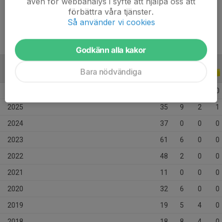
även för webbanalys i syfte att hjälpa oss att
Ålder
21 år
förbättra våra tjänster.
Så använder vi cookies
Godkänn alla kakor
Bara nödvändiga
ALLA SERIER
ALLA ÅR
2026
15
6
2
0
2025
35
9
2
1
2024
37
0
0
0
2023
61
6
0
0
2022
48
2
0
0
2021
11
0
0
0
2020
32
6
0
0
2019
19
5
4
0
2018
18
8
4
0