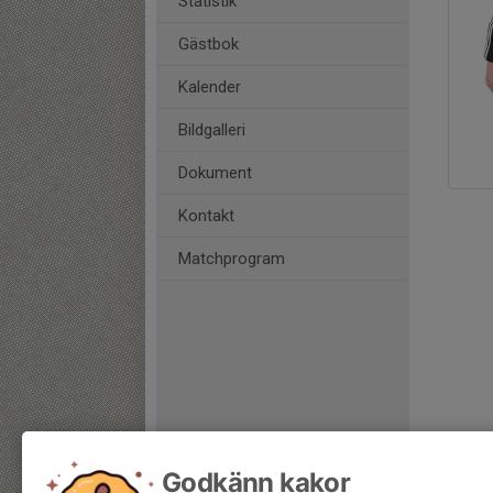
Statistik
Gästbok
Kalender
Bildgalleri
Dokument
Kontakt
Matchprogram
Godkänn kakor