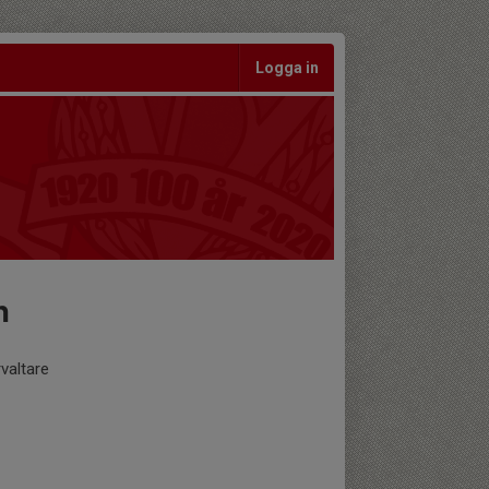
Logga in
n
rvaltare