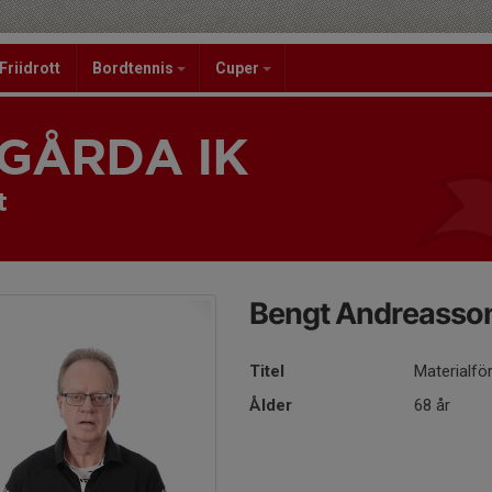
Friidrott
Bordtennis
Cuper
GÅRDA IK
t
Bengt Andreasso
Titel
Materialfö
Ålder
68 år