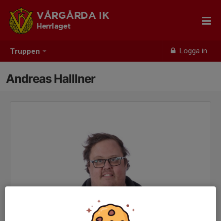
VÅRGÅRDA IK
Herrlaget
Logga in
Truppen
Andreas Halllner