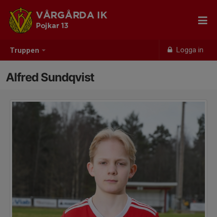
VÅRGÅRDA IK
Pojkar 13
Logga in
Truppen
Alfred Sundqvist