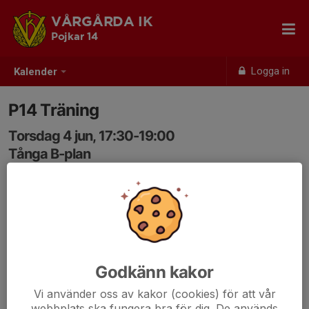
VÅRGÅRDA IK
Pojkar 14
Logga in
Kalender
P14 Träning
Torsdag 4 jun, 17:30-19:00
Tånga B-plan
Samling: 17:25, Vid B-plan
Viktigt att svara på kallelser så vi kan planera
träningsupplägg och grupper. Anmälan är öppen fram till
start så om man får förhinder, meddela i svarsfältet så
alla ledare kan se informationen.
Godkänn kakor
Ta med fotbollsskor, benskydd och egen vattenflaska.
Vi använder oss av kakor (cookies) för att vår
Välkomna!
webbplats ska fungera bra för dig. De används