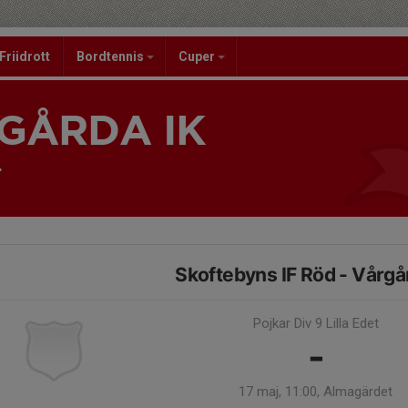
Friidrott
Bordtennis
Cuper
GÅRDA IK
4
Skoftebyns IF Röd - Vårgå
Pojkar Div 9 Lilla Edet
-
17 maj, 11:00, Almagärdet