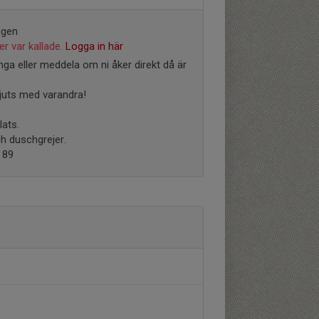
ngen
r var kallade.
Logga in här
ga eller meddela om ni åker direkt då är
juts med varandra!
ats.
h duschgrejer.
 89