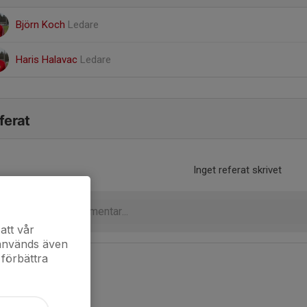
Björn Koch
Ledare
Haris Halavac
Ledare
ferat
Inget referat skrivet
att vår
 används även
 förbättra