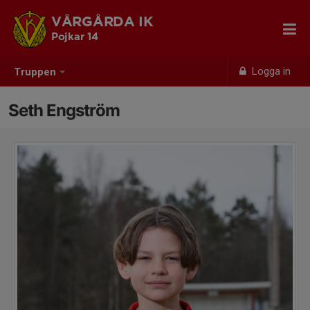
VÅRGÅRDA IK
Pojkar 14
Logga in
Truppen
Seth Engström