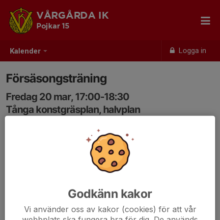
VÅRGÅRDA IK
Pojkar 15
Logga in
Kalender
Försäsongsträning
Fredag 20 mar, 17:00-18:30
Tånga konstgräsplan, halvplan
Samling: 17:00
Försäsongsträning för pojkar födda -15. Träningen är
främst för er som ej har annan vinteridrott. Tänka på att
ta på er ordentligt med kläder utifrån väderlek. Om det
blir för kallt eller att det kommer snö så ställer vi in
Godkänn kakor
träningen.
Vi använder oss av kakor (cookies) för att vår
webbplats ska fungera bra för dig. De används