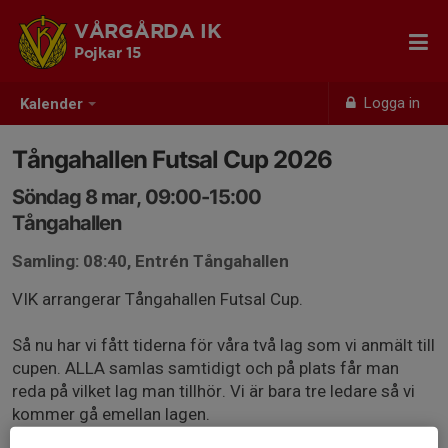
VÅRGÅRDA IK
Pojkar 15
Logga in
Kalender
Tångahallen Futsal Cup 2026
Söndag 8 mar, 09:00-15:00
Tångahallen
Samling: 08:40, Entrén Tångahallen
VIK arrangerar Tångahallen Futsal Cup.
Så nu har vi fått tiderna för våra två lag som vi anmält till
cupen. ALLA samlas samtidigt och på plats får man
reda på vilket lag man tillhör. Vi är bara tre ledare så vi
kommer gå emellan lagen.