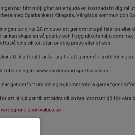
ingen har fått möjlighet att erbjuda en kostnadsfri digital ut
bete med Sparbanken i Alingsås, Vårgårda kommun och Spo
dningen tar cirka 20 minuter att genomföra på telefon eller
drar kan skapa en så positiv och trygg idrottsmiljö som möjli
rotta på sina villkor, utan onödig press eller stress.
skar att alla föräldrar tar sig tid att genomföra utbildningen.
till utbildningen: www.vardegrund.sportvalues.se
i har genomfört utbildningen, kommentera gärna ”genomförd”
ör att ni hjälper till att bidra till en bra idrottsmiljö för våra 
vardegrund.sportvalues.se