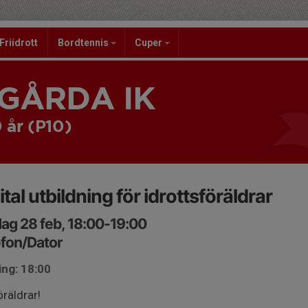
Friidrott
Bordtennis
Cuper
GÅRDA IK
 år (P10)
ital utbildning för idrottsföräldrar
ag 28 feb, 18:00-19:00
fon/Dator
ing: 18:00
öräldrar!