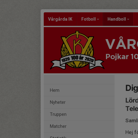
Vårgårda IK
Fotboll
Handboll
VÅR
Pojkar 10
Dig
Hem
Lörd
Nyheter
Tele
Truppen
Saml
Matcher
Hej f