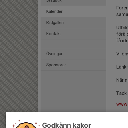
Statistik
Fören
Kalender
samar
Bildgalleri
Utbil
Kontakt
föräl
få id
Vi ön
Övningar
Sponsorer
Länk 
När n
Tack f
www.
Godkänn kakor