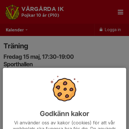
VÅRGÅRDA IK
Pojkar 10 år (P10)
Logga in
Kalender
Träning
Fredag 15 maj, 17:30-19:00
Sporthallen
Samling: 17:30
Godkänn kakor
Vi använder oss av kakor (cookies) för att vår
webbplats ska fungera bra för dig. De används