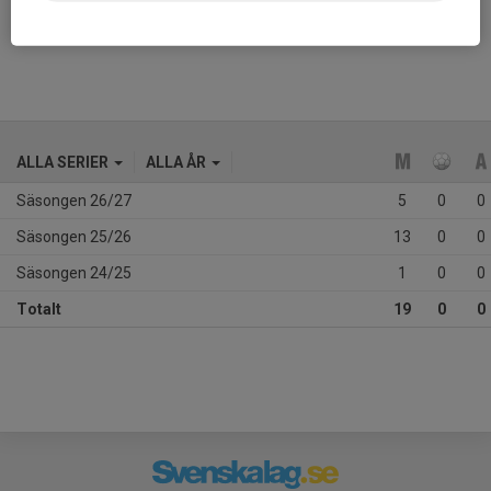
Ålder
10 år
ALLA SERIER
ALLA ÅR
Säsongen 26/27
5
0
0
Säsongen 25/26
13
0
0
Säsongen 24/25
1
0
0
Totalt
19
0
0