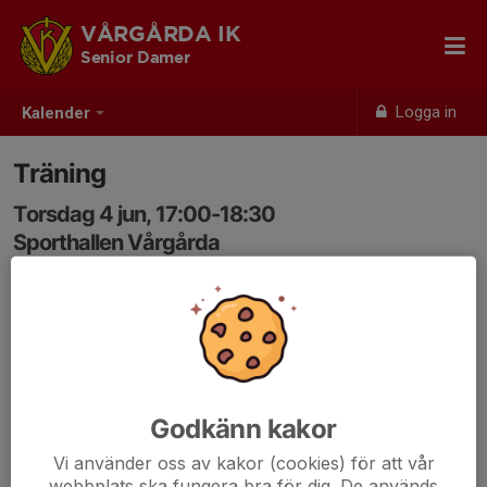
VÅRGÅRDA IK
Senior Damer
Logga in
Kalender
Träning
Torsdag 4 jun, 17:00-18:30
Sporthallen Vårgårda
Samling: 16:45
Godkänn kakor
Vi använder oss av kakor (cookies) för att vår
webbplats ska fungera bra för dig. De används