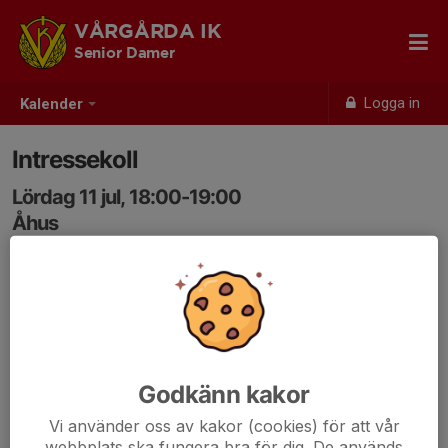
VÅRGÅRDA IK
Senior Damer
Logga in
Kalender
Intressekoll
Lördag 11 jul, 18:00-19:00
Åhus
Samling: 18:00
Koll av intresse för att spela Åhus 2026.
11-12 juli Senior öppen klass
Eget/skolboende?
Självkostnadspris!
Godkänn kakor
Vi använder oss av kakor (cookies) för att vår
webbplats ska fungera bra för dig. De används