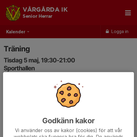
VÅRGÅRDA IK
Senior Herrar
Logga in
Kalender
Träning
Tisdag 5 maj, 19:30-21:00
Sporthallen
Samling: 19:30
Godkänn kakor
Vi använder oss av kakor (cookies) för att vår
webbplats ska fungera bra för dig. De används