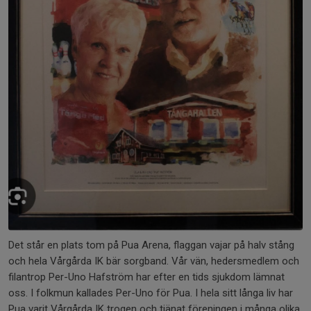
Det står en plats tom på Pua Arena, flaggan vajar på halv stång
och hela Vårgårda IK bär sorgband. Vår vän, hedersmedlem och
filantrop Per-Uno Hafström har efter en tids sjukdom lämnat
oss. I folkmun kallades Per-Uno för Pua. I hela sitt långa liv har
Pua varit Vårgårda IK trogen och tjänat föreningen i många olika