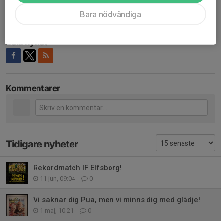
samt till släkt och vänner.
Bara nödvändiga
Vårgårda IK
Dela nyhet
Kommentarer
Tidigare nyheter
Rekordmatch IF Elfsborg!
11 jun, 09:04
0
Vi saknar dig Pua, men vi minns dig med glädje!
1 maj, 10:21
0