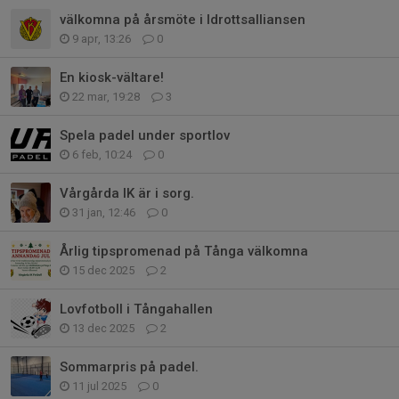
välkomna på årsmöte i Idrottsalliansen
9 apr, 13:26
0
En kiosk-vältare!
22 mar, 19:28
3
Spela padel under sportlov
6 feb, 10:24
0
Vårgårda IK är i sorg.
31 jan, 12:46
0
Årlig tipspromenad på Tånga välkomna
15 dec 2025
2
Lovfotboll i Tångahallen
13 dec 2025
2
Sommarpris på padel.
11 jul 2025
0