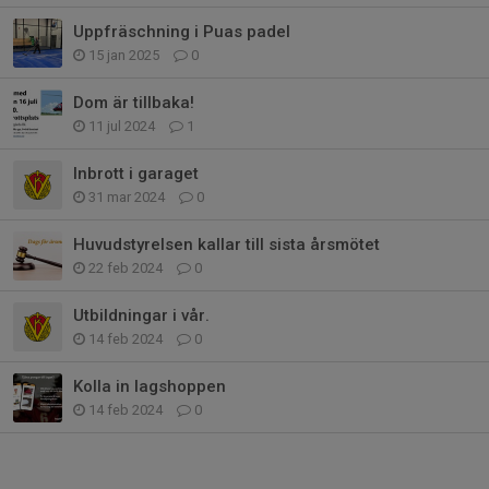
Uppfräschning i Puas padel
15 jan 2025
0
Dom är tillbaka!
11 jul 2024
1
Inbrott i garaget
31 mar 2024
0
Huvudstyrelsen kallar till sista årsmötet
22 feb 2024
0
Utbildningar i vår.
14 feb 2024
0
Kolla in lagshoppen
14 feb 2024
0