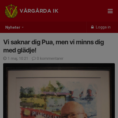
VÅRGÅRDA IK
Logga in
Nyheter
Vi saknar dig Pua, men vi minns dig
med glädje!
1 maj, 10:21
0 kommentarer