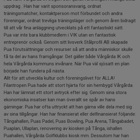
uppdrag . Han har varit sponsoransvarig, ordnat
träningsmatcher, kontaktperson mot förbundet och andra
föreningar, ordnat trevliga träningsläger och genom åren bidragit
till att vår fina anläggning utvecklats på ett fantastiskt sätt.
Pua var inte bara klubbmedlem i VIK utan en fantastisk
entreprenör också. Genom sitt livsverk Stålprofil AB skapade
Pua förutsättningar och resurser så att andra människor skulle
få ta del av hans framgångar. Det gäller både Vårgårda IK och
hela Vårgårda kommuns invånare. När Pua väl sjösatt en plan
började han fundera på nästa.
Allt för att utveckla kultur och föreningslivet för ALLA!
Filantropen Pua hade att stort hjärta för sin hembygd Vårgårda.
Han har lämnat ett stort avtryck efter sig. Genom sina stora
ekonomiska insatser kan man överallt se spår av hans
gärningar. Pua har ofta uttryckt att han gärna ville dela med sig
av sina tillgångar. Han har finansierat eller delfinansierat följande:
Tångahallen, Puas Padel, Puas Bowling, Pua Arena, Tångabadet,
Puaplan, Ullaplan, renovering av kiosken på Tånga, ishallen
Puahallen, Vårgårda Golfklubbs kiosk mm. Dessutom har han