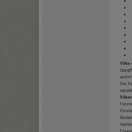
L
A
S
U
K
B
P
Vilka
Uppgif
automa
Om för
särski
Vilke
Fören
fören
Ändam
Hante
Fören