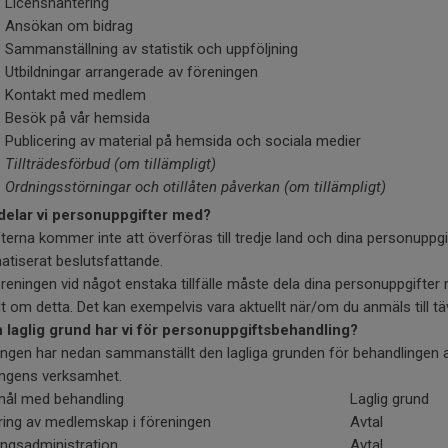
icenshantering
nsökan om bidrag
ammanställning av statistik och uppföljning
tbildningar arrangerade av föreningen
ontakt med medlem
esök på vår hemsida
ublicering av material på hemsida och sociala medier
Tillträdesförbud (om tillämpligt)
Ordningsstörningar och otillåten påverkan (om tillämpligt)
 delar vi personuppgifter med?
terna kommer inte att överföras till tredje land och dina personuppg
tiserat beslutsfattande.
eningen vid något enstaka tillfälle måste dela dina personuppgifte
lt om detta. Det kan exempelvis vara aktuellt när/om du anmäls till tävl
n laglig grund har vi för personuppgiftsbehandling?
ingen har nedan sammanställt den lagliga grunden för behandlingen
ingens verksamhet.
ål med behandling
Laglig grund
ring av medlemskap i föreningen
Avtal
ingsadministration
Avtal