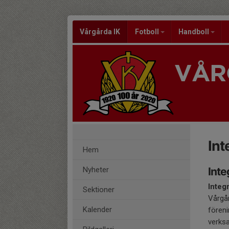
Vårgårda IK
Fotboll
Handboll
VÅR
Int
Hem
Nyheter
Inte
Integr
Sektioner
Vårgår
Kalender
fören
verks