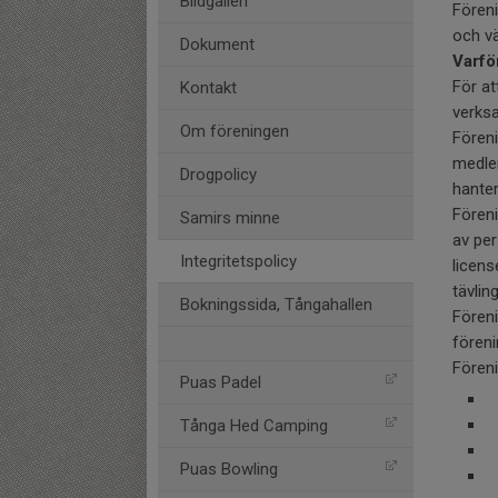
Bildgalleri
Föreni
och v
Dokument
Varfö
För at
Kontakt
verks
Om föreningen
Föreni
medle
Drogpolicy
hante
Föreni
Samirs minne
av per
Integritetspolicy
licens
tävling
Bokningssida, Tångahallen
Föreni
fören
Föreni
Puas Padel
H
F
Tånga Hed Camping
D
Puas Bowling
D