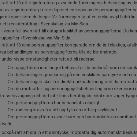
 rätt att få ett registerutdrag avseende föreningens behandling av d
n av registerutdrag förse dig med en kopia av de personuppgifter so
igare kopior som du begär får föreningen ta ut en rimlig avgift utifrå
 ett registerutdrag i Svenskalag via Min Sida.
 i vissa fall även rätt till dataportabilitet av personuppgifterna. Du ka
uppgifter i Svenskalag via Min Sida.
 rätt att få dina personuppgifter korrigerade om de är felaktiga, oful
sa behandlingen av personuppgifterna tills de blir ändrade.
 under vissa omständigheter rätt att bli raderad:
m uppgifterna inte längre behövs för de ändamål som de samla
m behandlingen grundar sig på den enskildes samtycke och du å
m behandlingen sker för direktmarknadsföring och du motsätter 
m du motsätter sig personuppgiftsbehandling som sker inom rame
ntresseavvägning och det inte finns berättigade skäl som väger tyngr
m personuppgifterna har behandlats olagligt
m radering krävs för att uppfylla en rättslig skyldighet
m personuppgifterna avser barn och har samlats in i samband med 
ätverk
 också rätt att dra in ett samtycke, motsätta dig automatiskt beslut