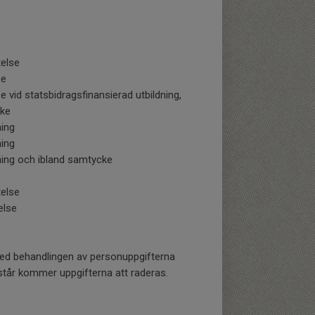
telse
se
e vid statsbidragsfinansierad utbildning,
ke
ing
ing
ing och ibland samtycke
telse
else
d behandlingen av personuppgifterna
tår kommer uppgifterna att raderas.