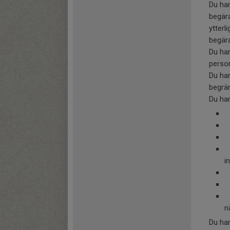
Du har
begära
ytterl
begära
Du har
person
Du har
begrän
Du har
O
O
O
O
i
O
O
O
n
Du har