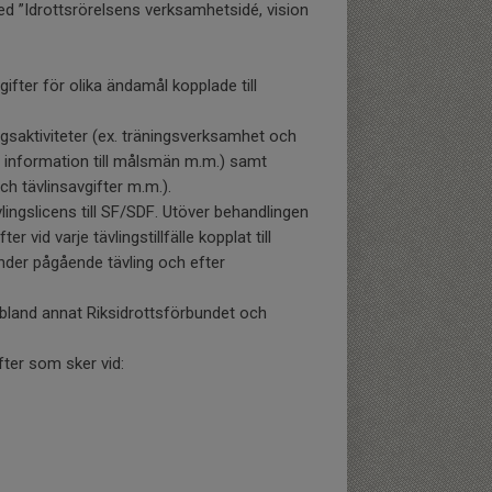
ed ”Idrottsrörelsens verksamhetsidé, vision
fter för olika ändamål kopplade till
gsaktiviteter (ex. träningsverksamhet och
 information till målsmän m.m.) samt
 tävlinsavgifter m.m.).
ngslicens till SF/SDF. Utöver behandlingen
id varje tävlingstillfälle kopplat till
under pågående tävling och efter
bland annat Riksidrottsförbundet och
ter som sker vid: