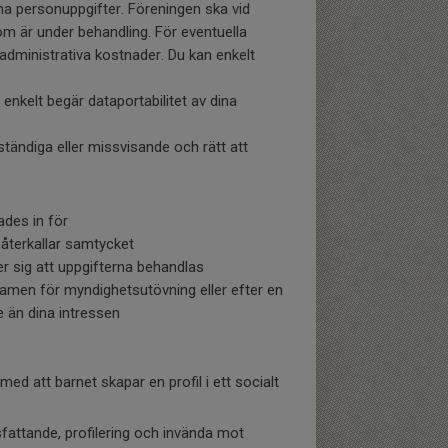
ina personuppgifter. Föreningen ska vid
m är under behandling. För eventuella
n administrativa kostnader. Du kan enkelt
n enkelt begär dataportabilitet av dina
lständiga eller missvisande och rätt att
des in för
terkallar samtycket
sig att uppgifterna behandlas
n för myndighetsutövning eller efter en
e än dina intressen
att barnet skapar en profil i ett socialt
sfattande, profilering och invända mot