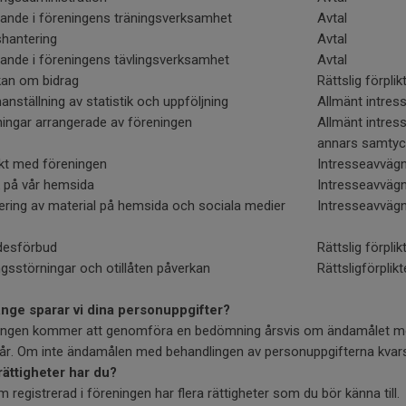
gande i föreningens träningsverksamhet
Avtal
shantering
Avtal
gande i föreningens tävlingsverksamhet
Avtal
an om bidrag
Rättslig förplik
ställning av statistik och uppföljning
Allmänt intres
ningar arrangerade av föreningen
Allmänt intress
annars samtyc
kt med föreningen
Intresseavvägn
 på vår hemsida
Intresseavvägn
ering av material på hemsida och sociala medier
Intresseavvägn
ädesförbud
Rättslig förplik
gsstörningar och otillåten påverkan
Rättsligförplikt
änge sparar vi dina personuppgifter?
ingen kommer att genomföra en bedömning årsvis om ändamålet me
tår. Om inte ändamålen med behandlingen av personuppgifterna kvars
rättigheter har du?
 registrerad i föreningen har flera rättigheter som du bör känna till.