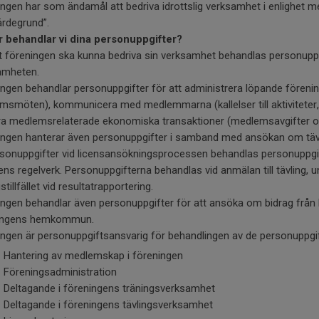
ngen har som ändamål att bedriva idrottslig verksamhet i enlighet m
ärdegrund”.
r behandlar vi dina personuppgifter?
t föreningen ska kunna bedriva sin verksamhet behandlas personuppgi
amheten.
ngen behandlar personuppgifter för att administrera löpande förenin
msmöten), kommunicera med medlemmarna (kallelser till aktiviteter,
ra medlemsrelaterade ekonomiska transaktioner (medlemsavgifter och
ngen hanterar även personuppgifter i samband med ansökan om tävli
sonuppgifter vid licensansökningsprocessen behandlas personuppgifter v
ens regelverk. Personuppgifterna behandlas vid anmälan till tävling, 
stillfället vid resultatrapportering.
ngen behandlar även personuppgifter för att ansöka om bidrag från 
ingens hemkommun.
ngen är personuppgiftsansvarig för behandlingen av de personuppgif
antering av medlemskap i föreningen
öreningsadministration
eltagande i föreningens träningsverksamhet
eltagande i föreningens tävlingsverksamhet