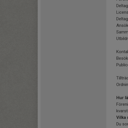
Delta
Licen
Delta
Ansök
Samman
Utbild
Konta
Besök
Public
Tilltr
Ordnin
Hur l
Fören
kvars
Vilka 
Du som