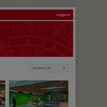
Logga in
Senaste (9)