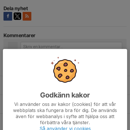
Dela nyhet
Kommentarer
Tidigare nyheter
Juluppehåll öppen träning
16 dec 2025
0
Godkänn kakor
KM Bordtennis 2025
Vi använder oss av kakor (cookies) för att vår
21 mar 2025
0
webbplats ska fungera bra för dig. De används
även för webbanalys i syfte att hjälpa oss att
Sommarläger 2025!
förbättra våra tjänster.
21 mar 2025
0
Så använder vi cookies