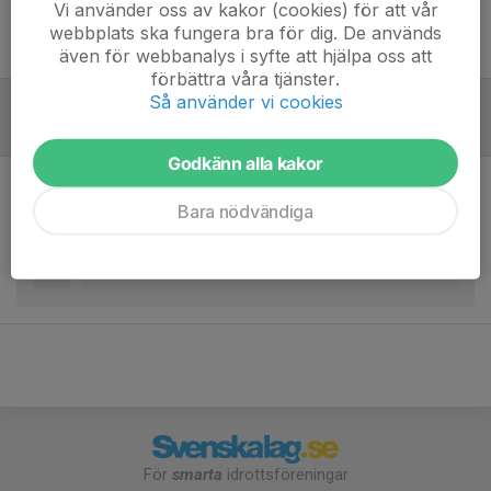
Vi använder oss av kakor (cookies) för att vår
Ingen uppställning ifylld
webbplats ska fungera bra för dig. De används
även för webbanalys i syfte att hjälpa oss att
förbättra våra tjänster.
Så använder vi cookies
Referat
Godkänn alla kakor
Inget referat skrivet
Bara nödvändiga
För
smarta
idrottsföreningar