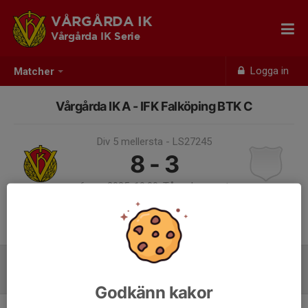
VÅRGÅRDA IK
Vårgårda IK Serie
Logga in
Matcher
Vårgårda IK A - IFK Falköping BTK C
Div 5 mellersta - LS27245
8 - 3
6 nov 2025, 19:00, Tångahemmet
Samling 17:45
Laguppställning
Godkänn kakor