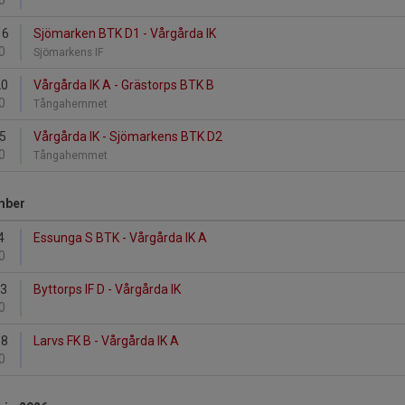
0
16
Sjömarken BTK D1 - Vårgårda IK
0
Sjömarkens IF
20
Vårgårda IK A - Grästorps BTK B
0
Tångahemmet
25
Vårgårda IK - Sjömarkens BTK D2
0
Tångahemmet
mber
4
Essunga S BTK - Vårgårda IK A
0
13
Byttorps IF D - Vårgårda IK
0
18
Larvs FK B - Vårgårda IK A
0