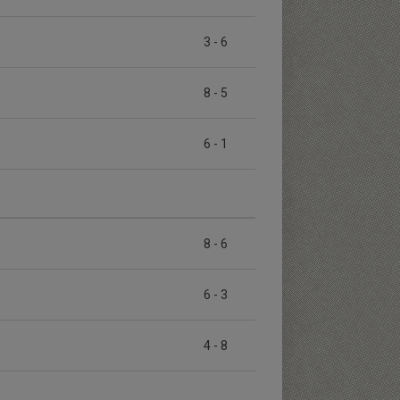
3
-
6
8
-
5
6
-
1
8
-
6
6
-
3
4
-
8