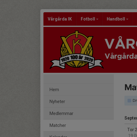
Vårgårda IK
Fotboll
Handboll
VÅR
Vårgårda
Ma
Hem
Di
Nyheter
Medlemmar
Septe
Matcher
Tor 
19:0