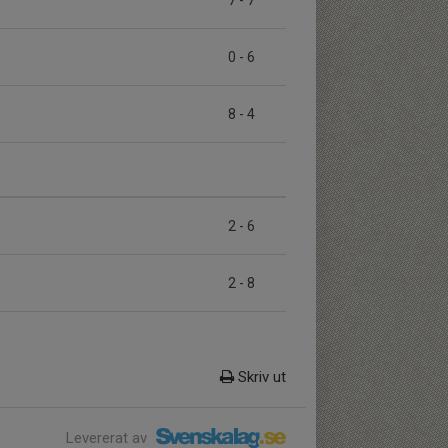
7
-
7
0
-
6
8
-
4
2
-
6
2
-
8
Skriv ut
Levererat av