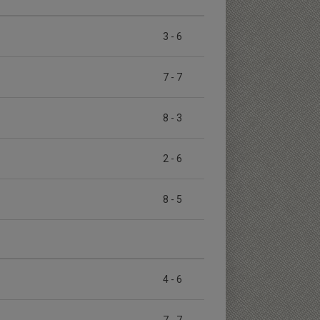
3
-
6
7
-
7
8
-
3
2
-
6
8
-
5
4
-
6