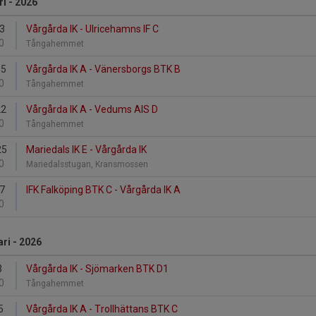
i - 2026
13
Vårgårda IK - Ulricehamns IF C
0
Tångahemmet
15
Vårgårda IK A - Vänersborgs BTK B
0
Tångahemmet
22
Vårgårda IK A - Vedums AIS D
0
Tångahemmet
25
Mariedals IK E - Vårgårda IK
0
Mariedalsstugan, Kransmossen
27
IFK Falköping BTK C - Vårgårda IK A
0
ri - 2026
3
Vårgårda IK - Sjömarken BTK D1
0
Tångahemmet
5
Vårgårda IK A - Trollhättans BTK C