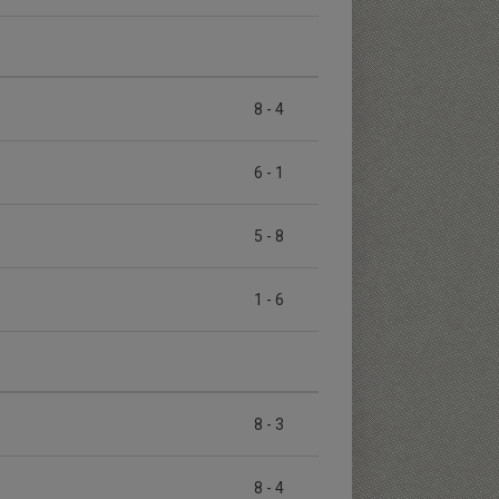
8
-
4
6
-
1
5
-
8
1
-
6
8
-
3
8
-
4