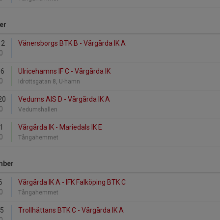
er
12
Vänersborgs BTK B - Vårgårda IK A
0
16
Ulricehamns IF C - Vårgårda IK
0
Idrottsgatan 8, U-hamn
20
Vedums AIS D - Vårgårda IK A
0
Vedumshallen
21
Vårgårda IK - Mariedals IK E
0
Tångahemmet
mber
6
Vårgårda IK A - IFK Falköping BTK C
0
Tångahemmet
15
Trollhättans BTK C - Vårgårda IK A