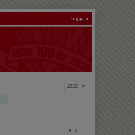
Logga in
8
-
3