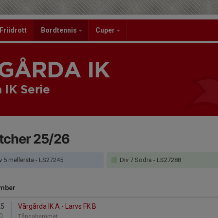
Friidrott
Bordtennis
Cuper
GÅRDA IK
 IK Serie
tcher 25/26
v 5 mellersta - LS27245
Div 7 Södra - LS27288
mber
25
Vårgårda IK A - Larvs FK B
0
Tångahemmet