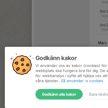
19:0
Sön 
14:0
Ons 
19:0
Mars 
Tis 
Godkänn kakor
19:0
Vi använder oss av kakor (cookies) för 
Tor 
webbplats ska fungera bra för dig. De
19:0
för webbanalys i syfte att hjälpa oss att
våra tjänster.
Så använder vi cookies
Godkänn alla kakor
Bara nödv
Tjäna pengar till laget