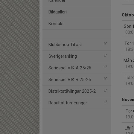
Kalender
Bildgalleri
Oktob
Kontakt
Sön 
00:0
Tor 
Klubbshop Tifosi
18:3
Sverigeranking
Mån 
19:0
Seriespel VIK A 25/26
Tis 
Seriespel VIK B 25-26
19:0
Distriktstävlingar 2025-2
Nove
Resultat turneringar
Tor 
19:0
Lör 