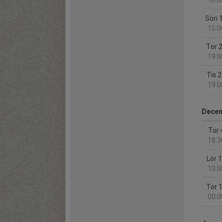
10:0
Sön 
15:0
Tor 
19:0
Tis 
19:0
Dece
Tor 
18:3
Lör 
10:0
Tor 
00:0