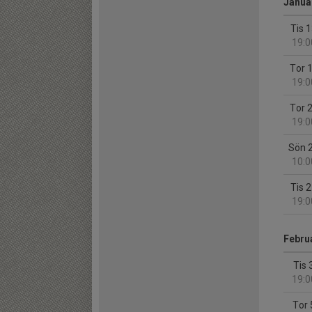
Januar
Tis 
19:0
Tor 
19:0
Tor 
19:0
Sön 
10:0
Tis 
19:0
Februa
Tis 
19:0
Tor 