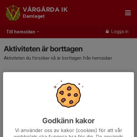
VÅRGÅRDA IK
Damlaget
Logga in
Till hemsidan
Aktiviteten är borttagen
Aktiviteten du försöker nå är borttagen från hemsidan.
Godkänn kakor
Vi använder oss av kakor (cookies) för att vår
webbplats ska fungera bra för dig. De används