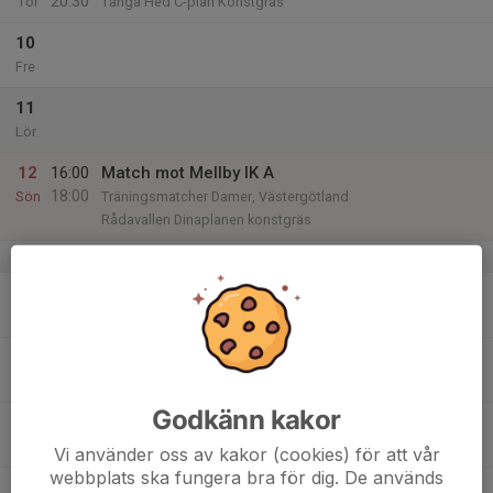
20:30
Tor
Tånga Hed C-plan Konstgräs
10
Fre
11
Lör
12
16:00
Match mot Mellby IK A
18:00
Sön
Träningsmatcher Damer, Västergötland
Rådavallen Dinaplanen konstgräs
v.16
13
19:00
Träning Dam
20:30
Mån
Tånga Hed C-plan Konstgräs
14
19:00
Träning Dam
20:30
Tis
Tånga Hed C-plan Konstgräs
Godkänn kakor
15
Ons
Vi använder oss av kakor (cookies) för att vår
webbplats ska fungera bra för dig. De används
16