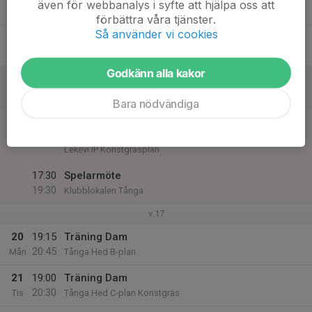
även för webbanalys i syfte att hjälpa oss att
Tor
förbättra våra tjänster.
Så använder vi cookies
17
Fre
Godkänn alla kakor
18
Lör
Bara nödvändiga
19
12:00
Inst.
Match mot Mariestads BoIS FF U
14:00
Sön
Träningsmatcher Damer, Västergötland
Lekevi IP Konstgräsplan
17:30
Spelarmöte
19:30
Klubblokalen Tånga
v.17
20
19:15
Träning Dam
20:45
Mån
Tånga Hed B-plan
21
19:00
Träning Dam
20:30
Tis
Tånga Hed C-plan Konstgräs