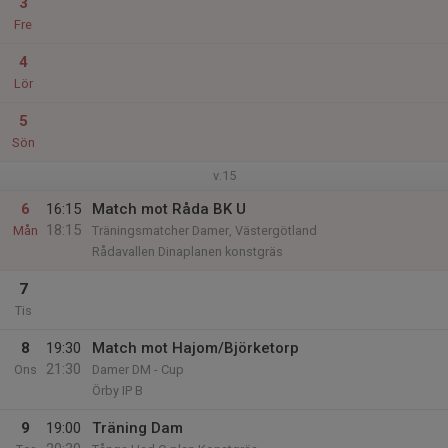
3
Fre
4
Lör
5
Sön
v.15
6
16:15
Match mot Råda BK U
18:15
Mån
Träningsmatcher Damer, Västergötland
Rådavallen Dinaplanen konstgräs
7
Tis
8
19:30
Match mot Hajom/Björketorp
21:30
Ons
Damer DM - Cup
Örby IP B
9
19:00
Träning Dam