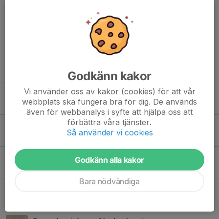
Tidigare nyheter
Spelarpresentation- Sara Saksi
Godkänn kakor
12 feb 2025
0
Vi använder oss av kakor (cookies) för att vår
Spelarpresentation - Alice Ahlin
webbplats ska fungera bra för dig. De används
11 feb 2025
0
även för webbanalys i syfte att hjälpa oss att
förbättra våra tjänster.
Spelarpresentation - Alva Sylvén
Så använder vi cookies
11 feb 2025
0
Tränartrion intakt
Godkänn alla kakor
27 jan 2025
0
Bara nödvändiga
Lagbild och enskilda bilder klara
2 jun 2024
0