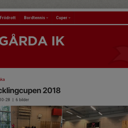
Friidrott
Bordtennis
Cuper
GÅRDA IK
1
aka
cklingcupen 2018
10-28
|
6 bilder