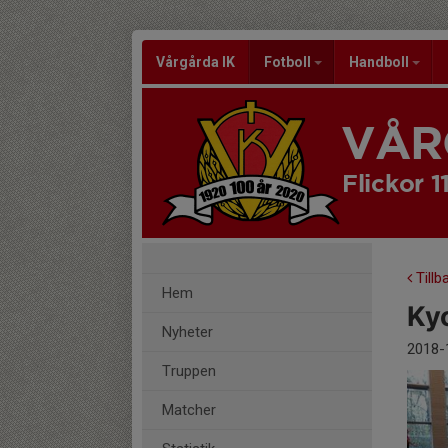
Vårgårda IK
Fotboll
Handboll
VÅR
Flickor 1
Tillb
Hem
Ky
Nyheter
2018-
Truppen
Matcher