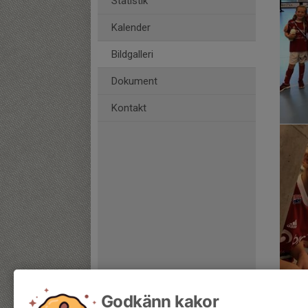
Statistik
Kalender
Bildgalleri
Dokument
Kontakt
Godkänn kakor