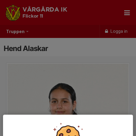
VÅRGÅRDA IK
Flickor 11
Logga in
Truppen
Hend Alaskar