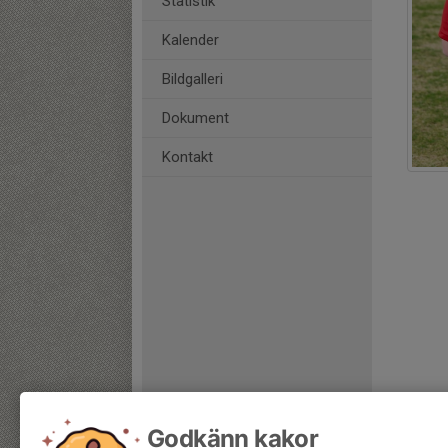
Statistik
Kalender
Bildgalleri
Dokument
Kontakt
Godkänn kakor