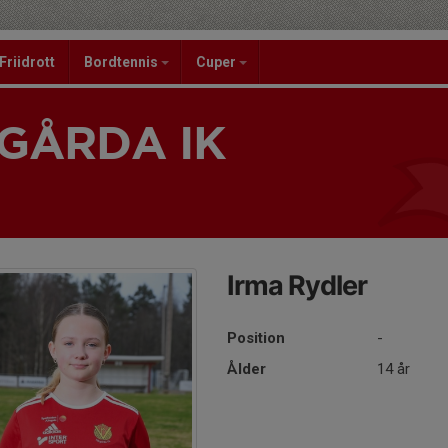
Friidrott
Bordtennis
Cuper
GÅRDA IK
1
Irma Rydler
Position
-
Ålder
14 år