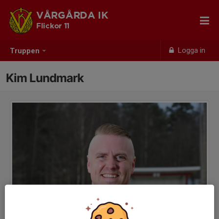
VÅRGÅRDA IK
Flickor 11
Logga in
Truppen
Kim Lundmark