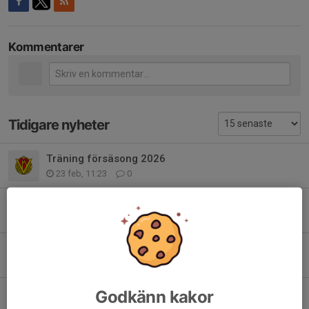
Kommentarer
Tidigare nyheter
Träning försäsong 2026
23 feb, 11:23
0
Inomhusträning hösten 2025
10 okt 2025
0
Säsongsstart utomhus 2025
15 apr 2025
0
Säsongsstart 2025
Godkänn kakor
7 feb 2025
0