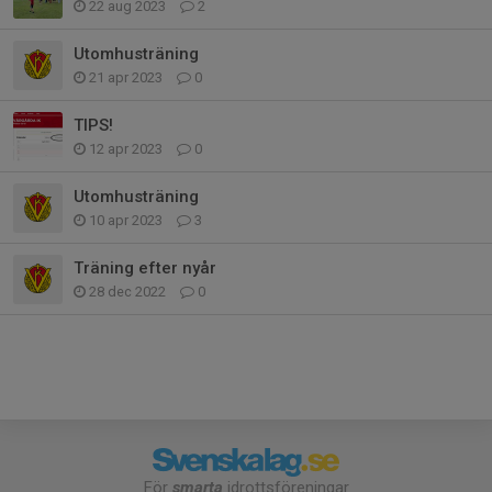
22 aug 2023
2
Utomhusträning
21 apr 2023
0
TIPS!
12 apr 2023
0
Utomhusträning
10 apr 2023
3
Träning efter nyår
28 dec 2022
0
För
smarta
idrottsföreningar