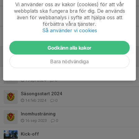
Vi använder oss av kakor (cookies) för att vår
webbplats ska fungera bra för dig. De används
Inomhuscuper
även för webbanalys i syfte att hjälpa oss att
1 okt 2024
0
förbättra våra tjänster.
Så använder vi cookies
Inomhuscuper
1 okt 2024
1
Godkänn alla kakor
Inomhusträning hösten 2024
24 sep 2024
0
Bara nödvändiga
Utomhusträning
19 apr 2024
0
Säsongsstart 2024
14 feb 2024
0
Inomhusträning
16 sep 2023
0
Kick-off