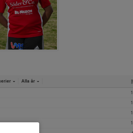
serier
Alla år
1
1
1
1