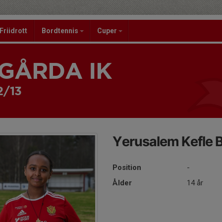
Friidrott
Bordtennis
Cuper
GÅRDA IK
2/13
Yerusalem Kefle 
Position
-
Ålder
14 år