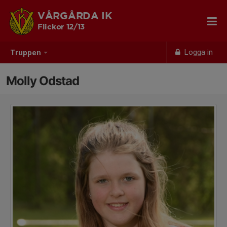
VÅRGÅRDA IK
Flickor 12/13
Logga in
Truppen
Molly Odstad