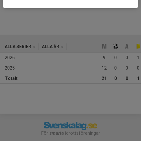
Ålder
14 år
ALLA SERIER
ALLA ÅR
2026
9
0
0
1
2025
12
0
0
0
Totalt
21
0
0
1
För
smarta
idrottsföreningar