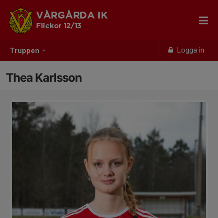
VÅRGÅRDA IK
Flickor 12/13
Logga in
Truppen
Thea Karlsson