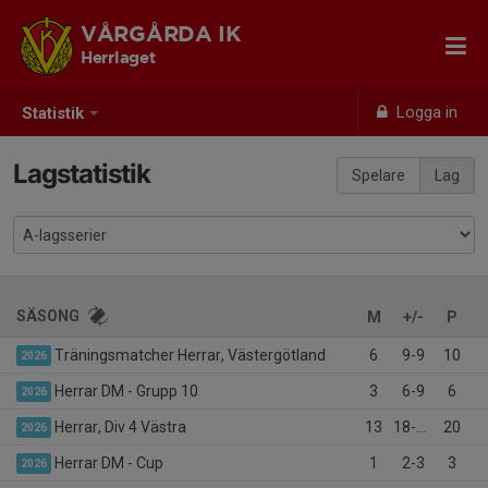
VÅRGÅRDA IK
Herrlaget
Logga in
Statistik
Lagstatistik
Spelare
Lag
SÄSONG
M
+/-
P
Träningsmatcher Herrar, Västergötland
6
9-9
10
2026
Herrar DM - Grupp 10
3
6-9
6
2026
Herrar, Div 4 Västra
13
18-16
20
2026
Herrar DM - Cup
1
2-3
3
2026