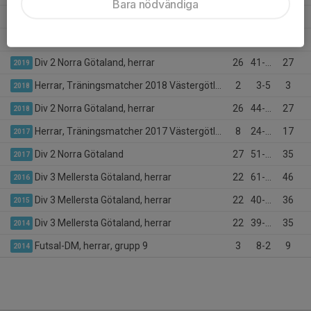
Bara nödvändiga
Herrar, Träningsmatcher
1
1-0
-
2020
Div 2 Norra Götaland, herr 2020
13
14-27
8
2020
Div 2 Norra Götaland, herrar
26
41-51
27
2019
Herrar, Träningsmatcher 2018 Västergötland
2
3-5
3
2018
Div 2 Norra Götaland, herrar
26
44-54
27
2018
Herrar, Träningsmatcher 2017 Västergötland
8
24-13
17
2017
Div 2 Norra Götaland
27
51-46
35
2017
Div 3 Mellersta Götaland, herrar
22
61-21
46
2016
Div 3 Mellersta Götaland, herrar
22
40-36
36
2015
Div 3 Mellersta Götaland, herrar
22
39-42
35
2014
Futsal-DM, herrar, grupp 9
3
8-2
9
2014