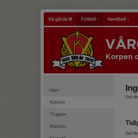
Vårgårda IK
Fotboll
Handboll
VÅR
Korpen 
Ing
Hem
Det fi
Nyheter
Truppen
Tidi
Matcher
Det fi