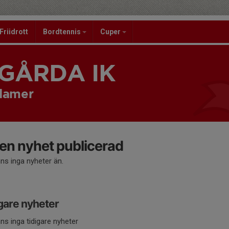
Friidrott
Bordtennis
Cuper
GÅRDA IK
damer
en nyhet publicerad
nns inga nyheter än.
gare nyheter
nns inga tidigare nyheter